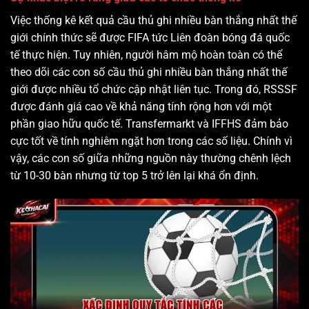
Việc thống kê kết quả cầu thủ ghi nhiều bàn thắng nhất thế
giới chính thức sẽ được FIFA tức Liên đoàn bóng đá quốc
tế thực hiện. Tuy nhiên, người hâm mộ hoàn toàn có thể
theo dõi các con số cầu thủ ghi nhiều bàn thắng nhất thế
giới được nhiều tổ chức cập nhật liên tục. Trong đó, RSSSF
được đánh giá cao về khả năng tính rộng hơn với một
phần giao hữu quốc tế. Transfermarkt và IFFHS đảm bảo
cực tốt về tính nghiêm ngặt hơn trong các số liệu. Chính vì
vậy, các con số giữa những nguồn này thường chênh lệch
từ 10-30 bàn nhưng từ top 5 trở lên lại khá ổn định.