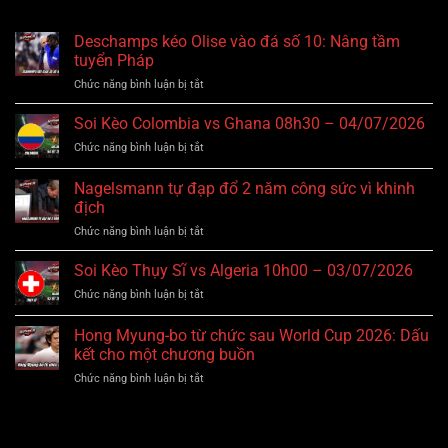
Deschamps kéo Olise vào đá số 10: Nâng tầm
tuyển Pháp
Chức năng bình luận bị tắt
ở
Deschamps
kéo
Soi Kèo Colombia vs Ghana 08h30 – 04/07/2026
Olise
Chức năng bình luận bị tắt
ở
vào
Soi
đá
Kèo
Nagelsmann tự đạp đổ 2 năm công sức vì khinh
số
Colombia
10:
địch
vs
Nâng
Chức năng bình luận bị tắt
ở
Ghana
tầm
Nagelsmann
08h30
tuyển
tự
–
Soi Kèo Thụy Sĩ vs Algeria 10h00 – 03/07/2026
Pháp
đạp
04/07/2026
Chức năng bình luận bị tắt
ở
đổ
Soi
2
Kèo
Hong Myung-bo từ chức sau World Cup 2026: Dấu
năm
Thụy
công
kết cho một chương buồn
Sĩ
sức
Chức năng bình luận bị tắt
ở
vs
vì
Hong
Algeria
khinh
Myung-
10h00
địch
bo
–
từ
03/07/2026