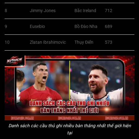
8
Jimmy Jones
Bắc Ireland
712
9
Eusebio
Bồ Đào Nha
689
10
Zlatan Ibrahimovic
Thụy Điển
573
Danh sách các cầu thủ ghi nhiều bàn thắng nhất thế giới hiện
tại