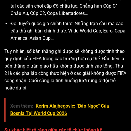
tại các sân chơi cấp độ châu lục. Chẳng hạn Cúp C1
Châu Âu, Cúp C2, Copa Libertadores…
Đội tuyển quốc gia chính thức: Những trận cầu mà các
cầu thủ ghi bàn chính thức. Ví dụ World Cup, Euro, Copa
America, Asian Cup…
Tuy nhiên, số bàn thắng ghi được sẽ không được tính theo
quy định của FIFA trong các trường hợp cụ thể. Đầu tiên là
bàn thắng ở trận giao hữu không được tính vào tổng. Thứ
2 là các pha lập công thực hiện ở các giải không được FIFA
công nhận. Cuối cùng là tình huống lưới rung ở đội trẻ
hoặc dự bị.
Xem thêm:
Kerim Alajbegovic: "Bảo Ngọc" Của
Bosnia Tại World Cup 2026
Sự khác biệt rõ ràng giữa các tổ chức thống kê