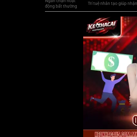
Ngăn chặn hoạt
Trí tuệ nhân tạo giúp nhậ
động bất thường