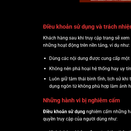
Điều khoản sử dụng và trách nhiệ
Khách hàng sau khi truy cập trang sẽ xem
những hoạt động trên nền tảng, ví dụ như:
Dùng các nội dung được cung cấp một c
Không nên phá hoại hệ thống hay uy tín 
Luôn giữ tâm thái bình tĩnh, lịch sử kh
dụng ngôn từ không phù hợp làm ảnh h
Những hành vi bị nghiêm cấm
Điều khoản sử dụng
nghiêm cấm những hành
quyền truy cập của người dùng như: