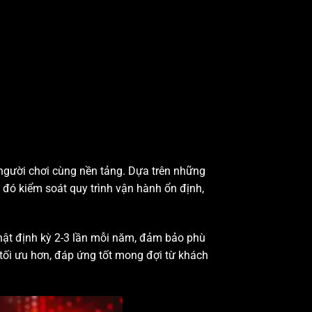
người chơi cùng nền tảng. Dựa trên những
ừ đó kiểm soát quy trình vận hành ổn định,
hật định kỳ 2-3 lần mỗi năm, đảm bảo phù
 tối ưu hơn, đáp ứng tốt mong đợi từ khách