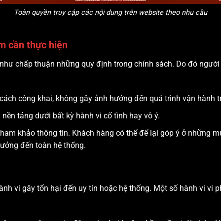
Toàn quyền truy cập các nội dung trên website theo nhu cầu
m cần thực hiện
 như chấp thuận những quy định trong chính sách. Do đó người 
ách công khai, không gây ảnh hưởng đến quá trình vận hành t
nền tảng dưới bất kỳ hành vi cố tình hay vô ý.
i tham khảo thông tin. Khách hàng có thể để lại góp ý ở những 
ưởng đến toàn hệ thống.
 vi gây tổn hại đến uy tín hoặc hệ thống. Một số hành vi vi 