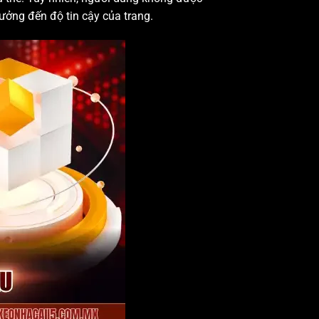
ưởng đến độ tin cậy của trang.