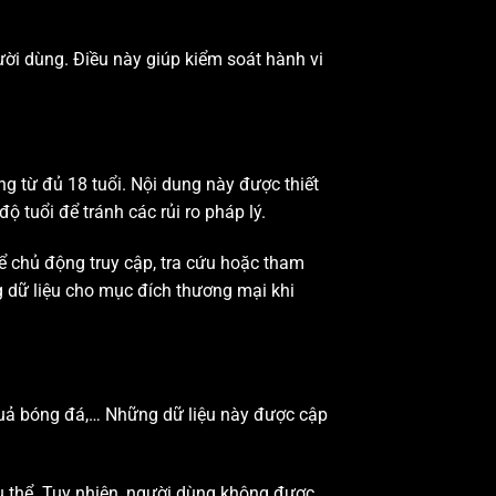
ời dùng. Điều này giúp kiểm soát hành vi
g từ đủ 18 tuổi. Nội dung này được thiết
 tuổi để tránh các rủi ro pháp lý.
hể chủ động truy cập, tra cứu hoặc tham
g dữ liệu cho mục đích thương mại khi
t quả bóng đá,… Những dữ liệu này được cập
ụ thể. Tuy nhiên, người dùng không được