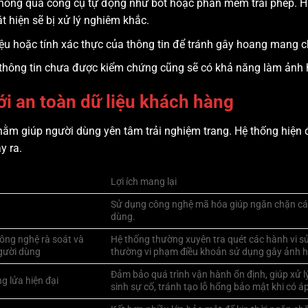
thông qua công cụ tự động như bot hoặc phần mềm trái phép. 
t hiện sẽ bị xử lý nghiêm khắc.
iệu hoặc tính xác thực của thông tin để tránh gây hoang mang 
ẻ thông tin chưa được kiểm chứng cũng sẽ có khả năng làm ảnh 
ới an toàn dữ liệu khách hàng
ằm giúp người dùng yên tâm trải nghiệm trang. Hệ thống hiện
y ra.
Lợi ích mang lại
Sử dụng công nghệ mã hóa giúp ngăn chặn các
dùng.
công nghệ rà soát và
Hệ thống thường xuyên tra quét các hành vi sử 
gười dùng
thường vi phạm điều khoản sử dụng gây ảnh 
Đảm bảo quá trình vận hành ổn định, giúp xử l
g lửa hiện đại
sinh sự cố, tránh tạo lỗ hổng bảo mật khi có áp