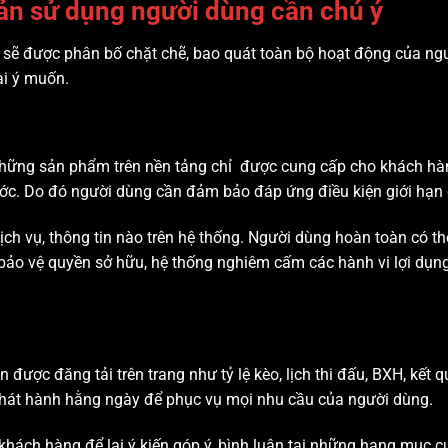
ản sử dụng người dùng cần chú ý
 sẽ được phân bố chặt chẽ, bao quát toàn bộ hoạt động của ngư
ài ý muốn.
những sản phẩm trên nền tảng chỉ được cung cấp cho khách hàn
ớc. Do đó người dùng cần đảm bảo đáp ứng điều kiện giới hạn độ
ịch vụ, thông tin nào trên hệ thống. Người dùng hoàn toàn có t
 bảo vệ quyền sở hữu, hệ thống nghiêm cấm các hành vi lợi dụn
 được đăng tải trên trang như tỷ lệ kèo, lịch thi đấu, BXH, kế
phát hành hằng ngày để phục vụ mọi nhu cầu của người dùng.
hách hàng để lại ý kiến góp ý, bình luận tại những hạng mục c