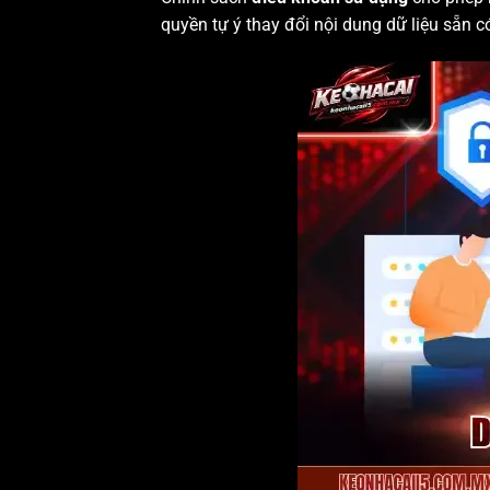
quyền tự ý thay đổi nội dung dữ liệu sẵn 