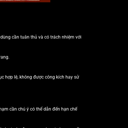
dùng cần tuân thủ và có trách nhiệm với
rang.
mục hợp lệ, không được công kích hay sử
phạm cần chú ý có thể dẫn đến hạn chế