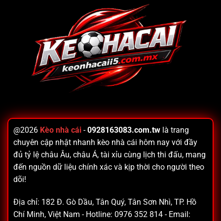
@2026
Kèo nhà cái
-
0928163083.com.tw
là trang
chuyên cập nhật nhanh kèo nhà cái hôm nay với đầy
đủ tỷ lệ châu Âu, châu Á, tài xỉu cùng lịch thi đấu, mang
đến nguồn dữ liệu chính xác và kịp thời cho người theo
dõi!
Địa chỉ:
182 Đ. Gò Dầu, Tân Quý, Tân Sơn Nhì, TP. Hồ
Chí Minh, Việt Nam
- Hotline:
0976 352 814
- Email: