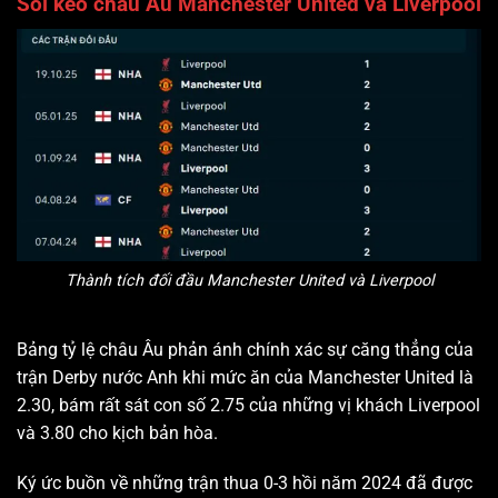
Soi kèo châu Âu Manchester United và Liverpool
Thành tích đối đầu Manchester United và Liverpool
Bảng tỷ lệ châu Âu phản ánh chính xác sự căng thẳng của
trận Derby nước Anh khi mức ăn của Manchester United là
2.30, bám rất sát con số 2.75 của những vị khách Liverpool
và 3.80 cho kịch bản hòa.
Ký ức buồn về những trận thua 0-3 hồi năm 2024 đã được