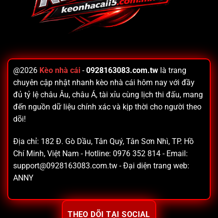
buồn
@2026
Kèo nhà cái
-
0928163083.com.tw
là trang
chuyên cập nhật nhanh kèo nhà cái hôm nay với đầy
đủ tỷ lệ châu Âu, châu Á, tài xỉu cùng lịch thi đấu, mang
đến nguồn dữ liệu chính xác và kịp thời cho người theo
dõi!
Địa chỉ:
182 Đ. Gò Dầu, Tân Quý, Tân Sơn Nhì, TP. Hồ
Chí Minh, Việt Nam
- Hotline:
0976 352 814
- Email:
support@0928163083.com.tw
- Đại diện trang web:
ANNY
THEO DÕI TẠI SOCIAL