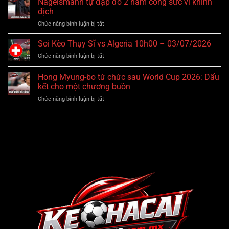
Nagelsmann tự đạp đổ 2 năm công sức vì khinh
số
Colombia
10:
địch
vs
Nâng
Chức năng bình luận bị tắt
ở
Ghana
tầm
Nagelsmann
08h30
tuyển
tự
–
Soi Kèo Thụy Sĩ vs Algeria 10h00 – 03/07/2026
Pháp
đạp
04/07/2026
Chức năng bình luận bị tắt
ở
đổ
Soi
2
Kèo
Hong Myung-bo từ chức sau World Cup 2026: Dấu
năm
Thụy
công
kết cho một chương buồn
Sĩ
sức
Chức năng bình luận bị tắt
ở
vs
vì
Hong
Algeria
khinh
Myung-
10h00
địch
bo
–
từ
03/07/2026
chức
sau
World
Cup
2026:
Dấu
kết
cho
một
chương