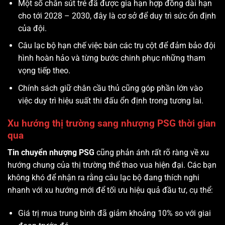
Một số chân sút trẻ đã được gia hạn hợp đồng dài hạn
cho tới 2028 – 2030, đây là cơ sở để duy trì sức ổn định
của đội.
Câu lạc bộ hạn chế việc bán các trụ cột để đảm bảo đội
hình hoàn hảo và từng bước chinh phục những tham
vọng tiếp theo.
Chính sách giữ chân cầu thủ cũng góp phần lớn vào
việc duy trì hiệu suất thi đấu ổn định trong tương lai.
Xu hướng thị trường sang nhượng PSG thời gian
qua
Tin chuyển nhượng PSG
cũng phản ánh rất rõ ràng về xu
hướng chung của thị trường thể thao vua hiện đại. Các bạn
không khó để nhận ra rằng câu lạc bộ đang thích nghi
nhanh với xu hướng mới để tối ưu hiệu quả đầu tư, cụ thể:
Giá trị mua trung bình đã giảm khoảng 10% so với giai