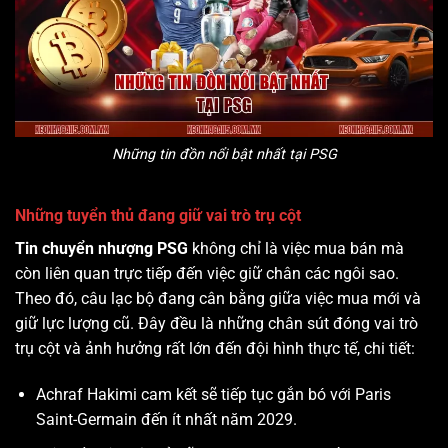
Những tin đồn nổi bật nhất tại PSG
Những tuyển thủ đang giữ vai trò trụ cột
Tin chuyển nhượng PSG
không chỉ là việc mua bán mà
còn liên quan trực tiếp đến việc giữ chân các ngôi sao.
Theo đó, câu lạc bộ đang cân bằng giữa việc mua mới và
giữ lực lượng cũ. Đây đều là những chân sút đóng vai trò
trụ cột và ảnh hưởng rất lớn đến đội hình thực tế, chi tiết:
Achraf Hakimi cam kết sẽ tiếp tục gắn bó với Paris
Saint-Germain đến ít nhất năm 2029.