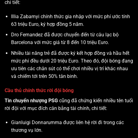
chi tiết:
Illia Zabarnyi chính thức gia nhập với mức phí ước tính
63 triệu Euro, ký hợp đồng 5 năm.
Dro Fernandez đã được chuyển đến từ câu lạc bộ
Barcelona với mức giá từ 8 đến 10 triệu Euro.
Nhiều tài năng trẻ đã được ký kết hợp đồng và hầu hết
mức phí đều dưới 20 triệu Euro. Theo đó, đội bóng đang
ưu tiên các chân sút có thể chơi nhiều vị trí khác nhau
và chiếm tới trên 50% tân binh.
Cầu thủ chính thức rời đội bóng
Tin chuyển nhượng PSG
cũng đã chứng kiến nhiều tên tuổi
rời đội với mục đích cân bằng tài chính, chi tiết:
Gianluigi Donnarumma được liên hệ rời đi trong các
thương vụ lớn.